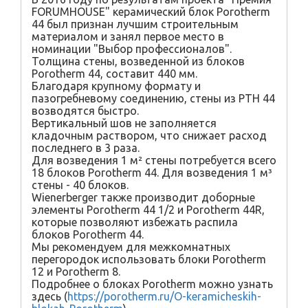
FORUMHOUSE" керамический блок Porotherm
44 был признан лучшим строительным
материалом и занял первое место в
номинации "Выбор профессионалов".
Толщина стены, возведенной из блоков
Porotherm 44, составит 440 мм.
Благодаря крупному формату и
пазогребневому соединению, стены из PTH 44
возводятся быстро.
Вертикальный шов не заполняется
кладочным раствором, что снижает расход
последнего в 3 раза.
Для возведения 1 м² стены потребуется всего
18 блоков Porotherm 44. Для возведения 1 м³
стены - 40 блоков.
Wienerberger также производит доборные
элементы Porotherm 44 1/2 и Porotherm 44R,
которые позволяют избежать распила
блоков Porotherm 44.
Мы рекомендуем для межкомнатных
перегородок использовать блоки Porotherm
12 и Porotherm 8.
Подробнее о блоках Porotherm можно узнать
здесь (
https://porotherm.ru/O-keramicheskih-