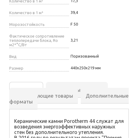
17,3
Количество в 1 м²
39,4
Количество в 1 м³
F 50
Морозостойкость
Фактическое сопротивление
3,21
теплопередачи блока, Ro
м2*°С/Вт
Поризованный
Вид
440х250х219 мм
Размер
Описание
Аналогичные товары
Сопутствующие товары
Дополнительные
форматы
Керамические камни Porotherm 44 служат для
возведения энергоэффективных наружных
стен без дополнительного утепления.
В 2016 году по результатам проекта "Премия