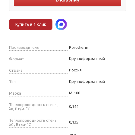
Купить в 1 клик
Производитель
Porotherm
Крупноформатный
Формат
Россия
Страна
Крупноформатный
Тип
М-100
Марка
Теплопроводность стены,
0,144
λв, Вт/м· °С
Теплопроводность стены,
0,135
λ0 , Вт/м· °С