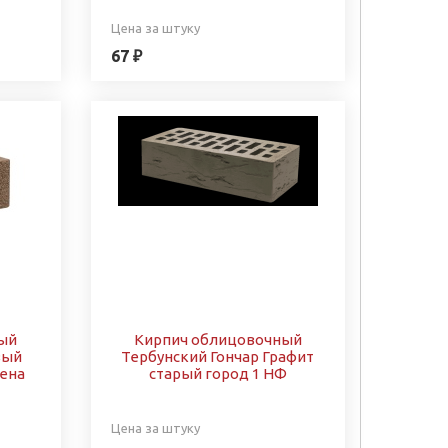
Цена за штуку
67 ₽
ый
Кирпич облицовочный
вый
Тербунский Гончар Графит
ена
старый город 1 НФ
Цена за штуку