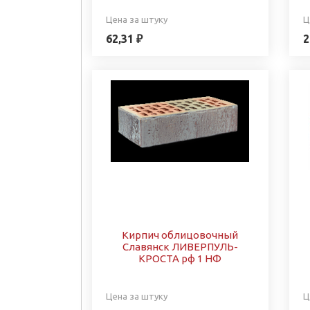
Цена за штуку
Ц
62,31 ₽
2
Кирпич облицовочный
Славянск ЛИВЕРПУЛЬ-
КРОСТА рф 1 НФ
Цена за штуку
Ц