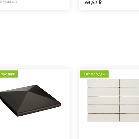
е указана
63,57 ₽
 продаж
Хит продаж