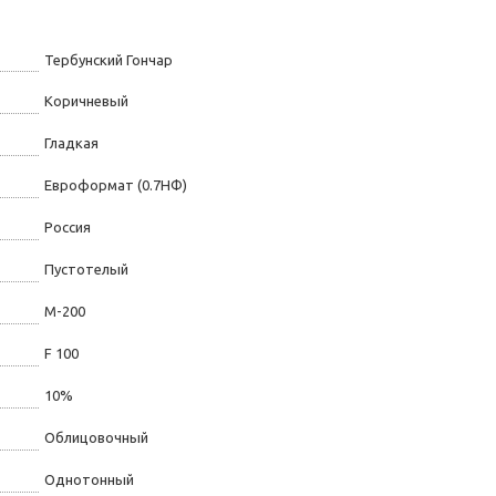
Тербунский Гончар
Коричневый
Гладкая
Евроформат (0.7НФ)
Россия
Пустотелый
М-200
F 100
10%
Облицовочный
Однотонный