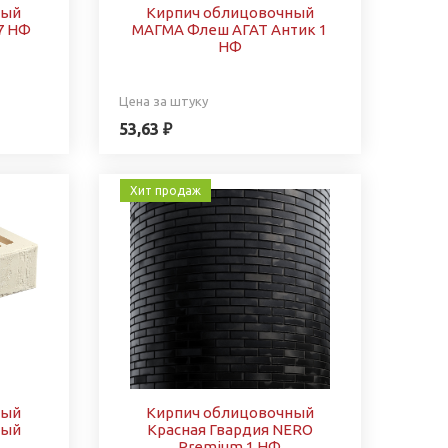
ный
Кирпич облицовочный
,7 НФ
МАГМА Флеш АГАТ Антик 1
НФ
Цена за штуку
53,63 ₽
Хит продаж
ный
Кирпич облицовочный
лый
Красная Гвардия NERO
Premium 1 НФ