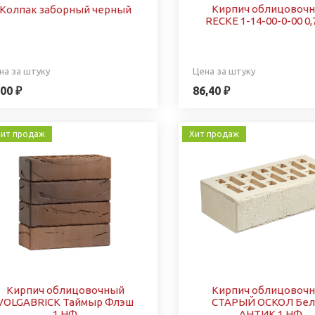
Кирпич облицовоч
Колпак заборный черный
RECKE 1-14-00-0-00 0
на за штуку
Цена за штуку
00 ₽
86,40 ₽
ит продаж
Хит продаж
Кирпич облицовочный
Кирпич облицовоч
VOLGABRICK Таймыр Флэш
СТАРЫЙ ОСКОЛ Бе
1 НФ
АНТИК 1 НФ