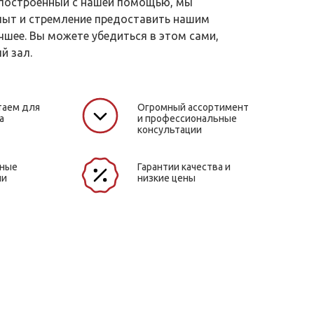
 построенный с нашей помощью, мы
пыт и стремление предоставить нашим
чшее. Вы можете убедиться в этом сами,
й зал.
таем для
Огромный ассортимент
а
и профессиональные
консультации
жные
Гарантии качества и
ли
низкие цены