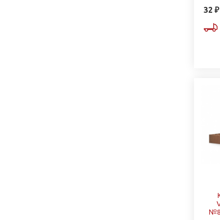
32 ₽
№8