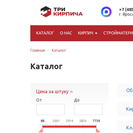
+7 (48
г. Яро
КАТАЛОГ
О НАС
КИРПИЧ
СТРОЙМАТЕР
Главная
Каталог
Каталог
Об
Цена за штуку
От
До
Ки
88
2001
3914
5826
7739
Кл