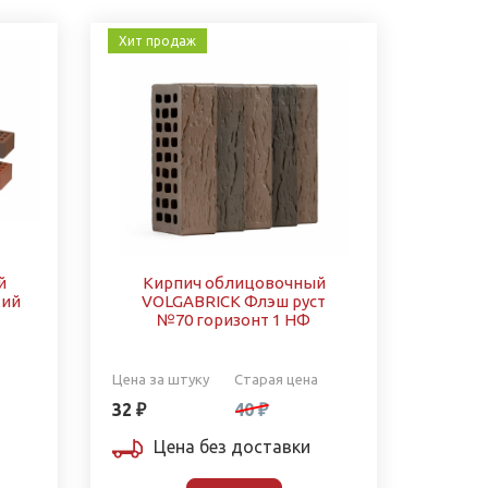
Хит продаж
й
Кирпич облицовочный
кий
VOLGABRICK Флэш руст
№70 горизонт 1 НФ
Цена за штуку
Старая цена
32 ₽
40 ₽
Цена без доставки