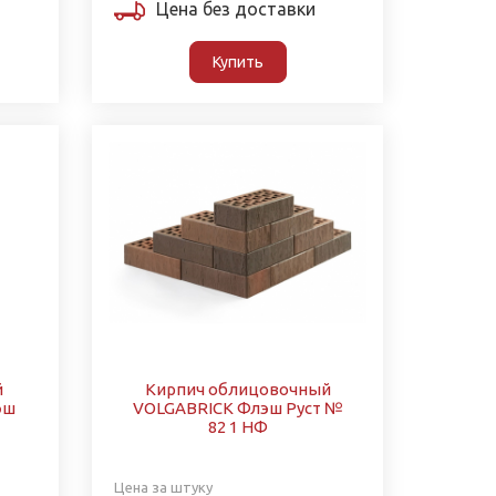
Цена без доставки
Купить
й
Кирпич облицовочный
эш
VOLGABRICK Флэш Руст №
82 1 НФ
Цена за штуку