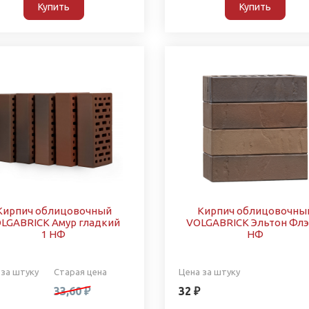
Купить
Купить
Кирпич облицовочный
Кирпич облицовочны
LGABRICK Амур гладкий
VOLGABRICK Эльтон Флэ
1 НФ
НФ
 за штуку
Старая цена
Цена за штуку
33,60 ₽
32 ₽