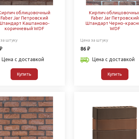
Кирпич облицовочный
Кирпич облицовочны
Faber Jar Петровский
Faber Jar Петровский
Штандарт Каштаново-
Штандарт Черно-крас
коричневый WDF
WDF
 за штуку
Цена за штуку
₽
86 ₽
Цена с доставкой
Цена с доставкой
Купить
Купить