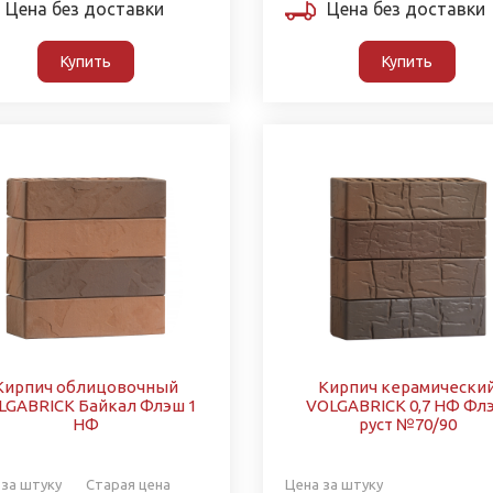
Цена без доставки
Цена без доставки
Купить
Купить
Кирпич облицовочный
Кирпич керамически
LGABRICK Байкал Флэш 1
VOLGABRICK 0,7 НФ Фл
НФ
руст №70/90
 за штуку
Старая цена
Цена за штуку