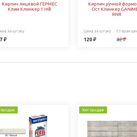
Кирпич лицевой ГЕРМЕС
Кирпич ручной форм
Клим Клинкер 1 НФ
Ост Клинкер GANIM
RNR
ена за штуку
Цена за штуку
Старая це
7 ₽
120 ₽
82 ₽
 продаж
Хит продаж