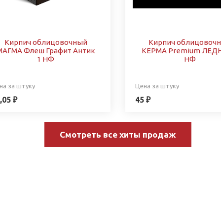
Кирпич облицовочный
Кирпич облицовоч
МАГМА Флеш Графит Антик
КЕРМА Premium ЛЕДН
1 НФ
НФ
на за штуку
Цена за штуку
,05 ₽
45 ₽
Смотреть все хиты продаж