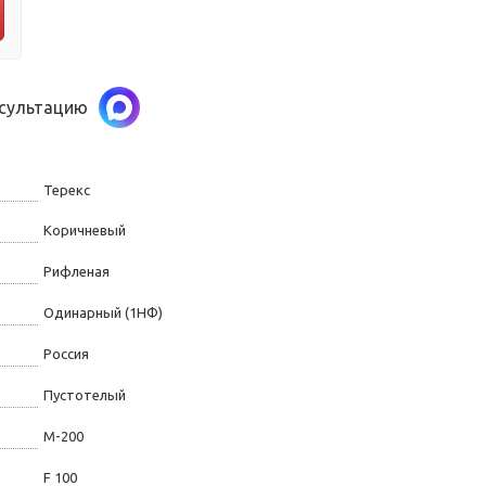
нсультацию
Терекс
Коричневый
Рифленая
Одинарный (1НФ)
Россия
Пустотелый
М-200
F 100