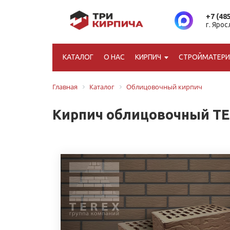
+7 (48
г. Яро
КАТАЛОГ
О НАС
КИРПИЧ
СТРОЙМАТЕР
Главная
Каталог
Облицовочный кирпич
Кирпич облицовочный TE