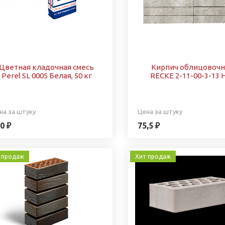
Цветная кладочная смесь
Кирпич облицовоч
Perel SL 0005 Белая, 50 кг
RECKE 2-11-00-3-13 
на за штуку
Цена за штуку
0 ₽
75,5 ₽
 продаж
Хит продаж