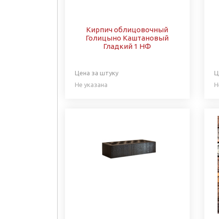
Кирпич облицовочный
Голицыно Каштановый
Гладкий 1 НФ
Цена за штуку
Ц
Не указана
Н