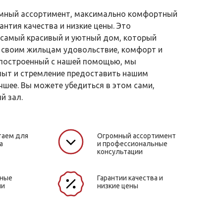
ромный ассортимент, максимально комфортный
антия качества и низкие цены. Это
самый красивый и уютный дом, который
 своим жильцам удовольствие, комфорт и
 построенный с нашей помощью, мы
пыт и стремление предоставить нашим
чшее. Вы можете убедиться в этом сами,
й зал.
таем для
Огромный ассортимент
а
и профессиональные
консультации
жные
Гарантии качества и
ли
низкие цены