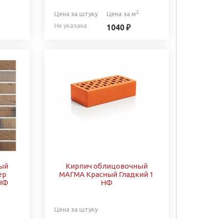
2
Цена за штуку
Цена за м
Не указана
1040 ₽
ый
Кирпич облицовочный
ер
МАГМА Красный Гладкий 1
 НФ
НФ
Цена за штуку