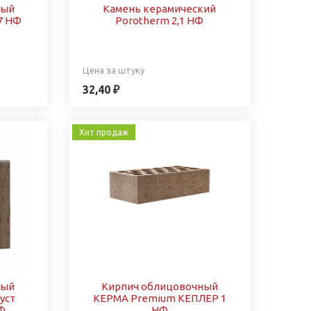
ный
Камень керамический
,7 НФ
Porotherm 2,1 НФ
Цена за штуку
32,40 ₽
Хит продаж
ный
Кирпич облицовочный
уст
КЕРМА Premium КЕПЛЕР 1
Ф
НФ