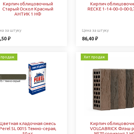
Кирпич облицовочный
Кирпич облицовоч
Старый Оскол Красный
RECKE 1-14-00-0-00 0
АНТИК 1 НФ
на за штуку
Цена за штуку
,50 ₽
86,40 ₽
 продаж
Хит продаж
Цветная кладочная смесь
Кирпич облицовоч
Perel SL 0015 Темно-серая,
VOLGABRICK Флэш р
50 кг
№70 горизонт 1 Н