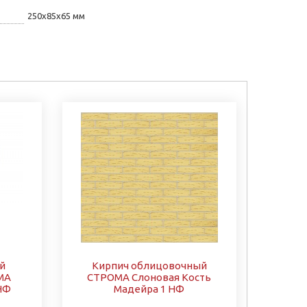
250х85х65 мм
й
Кирпич облицовочный
МА
СТРОМА Слоновая Кость
НФ
Мадейра 1 НФ