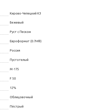
Кирово-Чепецкий КЗ
Бежевый
Руст с Песком
Евроформат (0.7НФ)
Россия
Пустотелый
М-175
F 50
12%
Облицовочный
Пёстрый