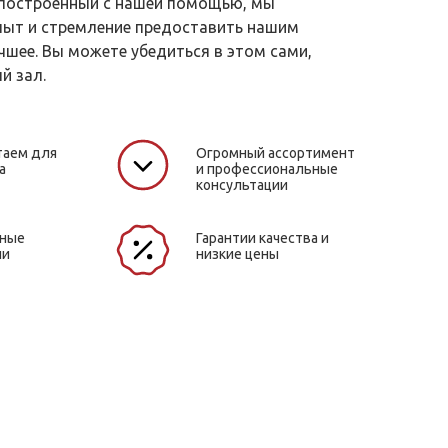
 построенный с нашей помощью, мы
пыт и стремление предоставить нашим
чшее. Вы можете убедиться в этом сами,
й зал.
таем для
Огромный ассортимент
а
и профессиональные
консультации
жные
Гарантии качества и
ли
низкие цены