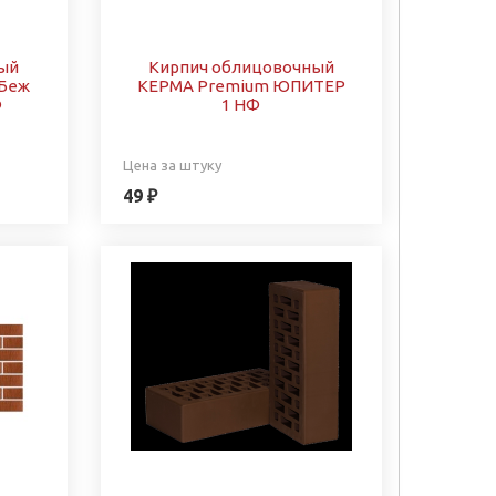
ый
Кирпич облицовочный
 Беж
КЕРМА Premium ЮПИТЕР
Ф
1 НФ
Цена за штуку
49 ₽