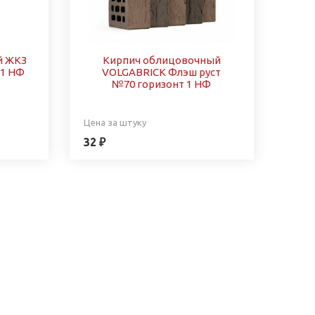
й ЖКЗ
Кирпич облицовочный
 1 НФ
VOLGABRICK Флэш руст
№70 горизонт 1 НФ
Цена за штуку
32 ₽