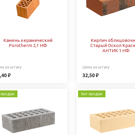
Камень керамический
Кирпич облицовоч
Porotherm 2,1 НФ
Старый Оскол Крас
АНТИК 1 НФ
на за штуку
Цена за штуку
,40 ₽
32,50 ₽
 продаж
Хит продаж