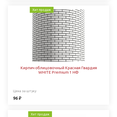
Хит продаж
Кирпич облицовочный Красная Гвардия
WHITE Premium 1 НФ
Цена за штуку
96 ₽
Хит продаж