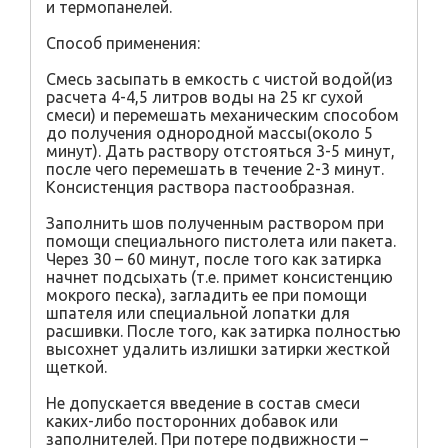
и термопанелей.
Способ применения:
Смесь засыпать в емкость с чистой водой(из
расчета 4-4,5 литров воды на 25 кг сухой
смеси) и перемешать механическим способом
до получения однородной массы(около 5
минут). Дать раствору отстояться 3-5 минут,
после чего перемешать в течение 2-3 минут.
Консистенция раствора пастообразная.
Заполнить шов полученным раствором при
помощи специального пистолета или пакета.
Через 30 – 60 минут, после того как затирка
начнет подсыхать (т.е. примет консистенцию
мокрого песка), загладить ее при помощи
шпателя или специальной лопатки для
расшивки. После того, как затирка полностью
высохнет удалить излишки затирки жесткой
щеткой.
Не допускается введение в состав смеси
каких-либо посторонних добавок или
заполнителей. При потере подвижности –