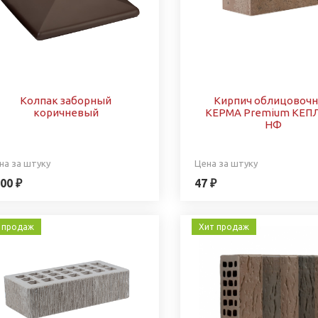
Колпак заборный
Кирпич облицовоч
коричневый
КЕРМА Premium КЕПЛ
НФ
на за штуку
Цена за штуку
00 ₽
47 ₽
 продаж
Хит продаж