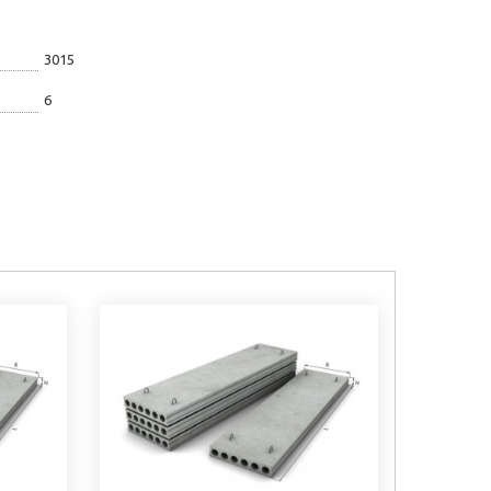
3015
6