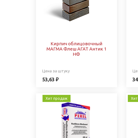
Кирпич облицовочный
МАГМА Флеш АГАТ Антик 1
НФ
Цена за штуку
Це
53,63 ₽
34
Хит продаж
Хит