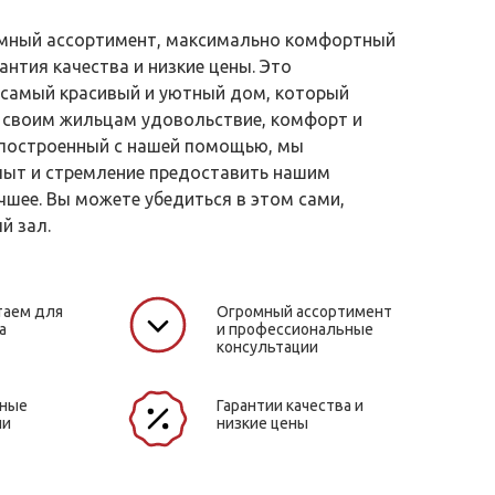
ромный ассортимент, максимально комфортный
антия качества и низкие цены. Это
самый красивый и уютный дом, который
 своим жильцам удовольствие, комфорт и
 построенный с нашей помощью, мы
пыт и стремление предоставить нашим
чшее. Вы можете убедиться в этом сами,
й зал.
таем для
Огромный ассортимент
а
и профессиональные
консультации
жные
Гарантии качества и
ли
низкие цены