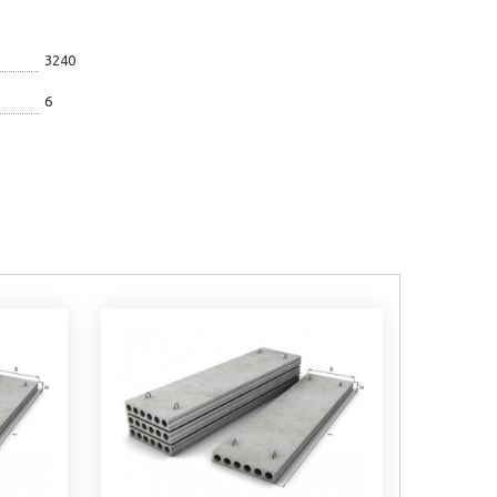
3240
6