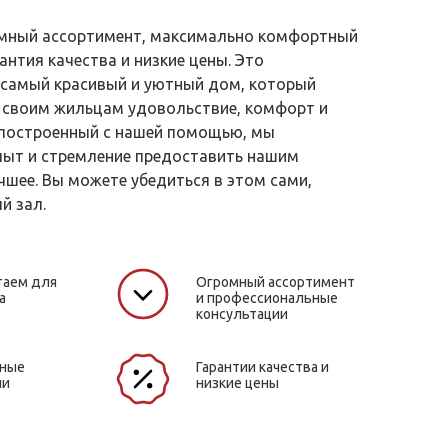
ромный ассортимент, максимально комфортный
антия качества и низкие цены. Это
самый красивый и уютный дом, который
 своим жильцам удовольствие, комфорт и
 построенный с нашей помощью, мы
пыт и стремление предоставить нашим
чшее. Вы можете убедиться в этом сами,
й зал.
таем для
Огромный ассортимент
а
и профессиональные
консультации
жные
Гарантии качества и
ли
низкие цены