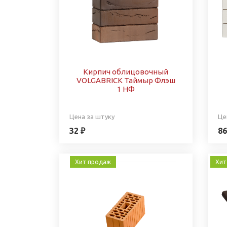
Кирпич облицовочный
VOLGABRICK Таймыр Флэш
1 НФ
Цена за штуку
Це
32 ₽
86
Хит продаж
Хит