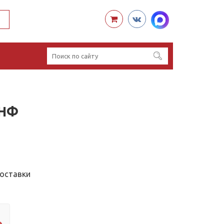
 НФ
доставки