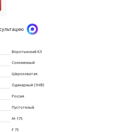
нсультацию
Воротынский КЗ
Соломенный
Шероховатая
Одинарный (1НФ)
Россия
Пустотелый
М-175
F 75