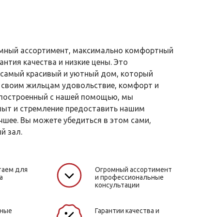
ромный ассортимент, максимально комфортный
антия качества и низкие цены. Это
самый красивый и уютный дом, который
 своим жильцам удовольствие, комфорт и
 построенный с нашей помощью, мы
пыт и стремление предоставить нашим
чшее. Вы можете убедиться в этом сами,
й зал.
таем для
Огромный ассортимент
а
и профессиональные
консультации
жные
Гарантии качества и